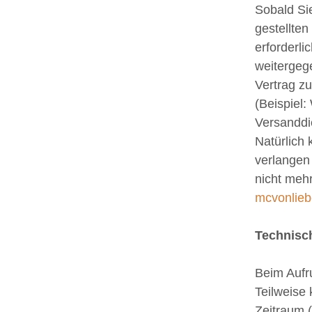
Sobald Si
gestellten
erforderli
weitergeg
Vertrag zu
(Beispiel
Versanddie
Natürlich
verlangen 
nicht mehr
mcvonlieb
Technisc
Beim Aufr
Teilweise
Zeitraum 