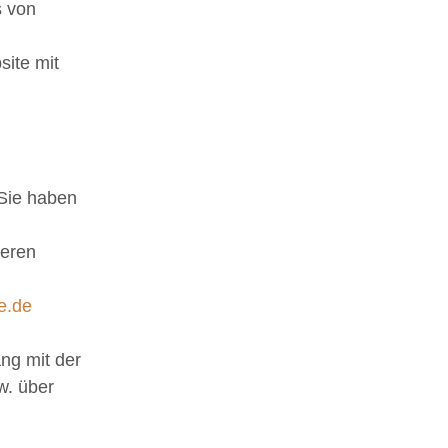
s von
site mit
 Sie haben
deren
e.de
ng mit der
w. über