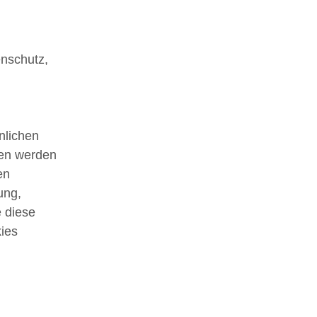
enschutz,
nlichen
ten werden
en
ung,
e diese
ies