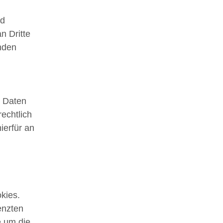
g
nd
n Dritte
nden
r Daten
echtlich
ierfür an
kies.
enzten
e um die