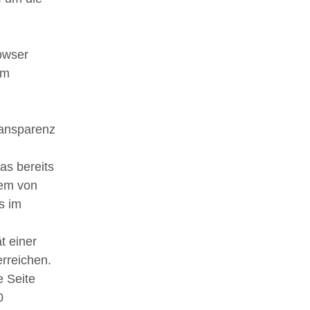
owser
em
ransparenz
as bereits
dem von
s im
t einer
erreichen.
e Seite
0