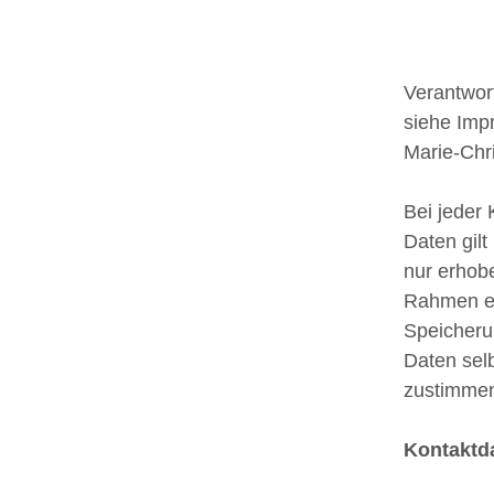
Verantwort
siehe Imp
Marie-Chr
Bei jeder
Daten gil
nur erhob
Rahmen er
Speicheru
Daten sel
zustimme
Kontaktd