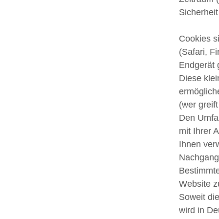
Sicherhei
Cookies s
(Safari, 
Endgerät 
Diese kle
ermöglich
(wer greif
Den Umfan
mit Ihrer
Ihnen ver
Nachgang 
Bestimmte 
Website z
Soweit die
wird in De